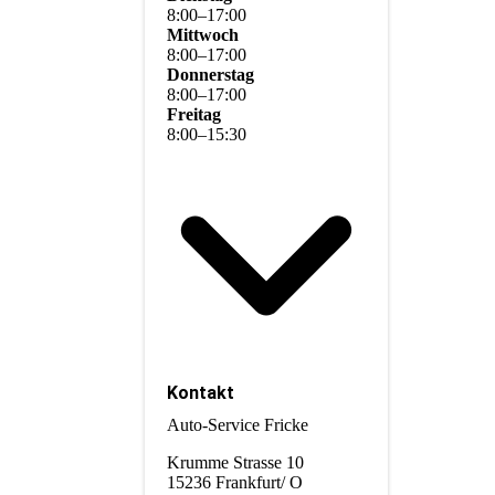
8
:
00
–
17
:
00
Mittwoch
8
:
00
–
17
:
00
Donnerstag
8
:
00
–
17
:
00
Freitag
8
:
00
–
15
:
30
Kontakt
Auto-Service Fricke
Krumme Strasse 10
15236 Frankfurt/ O