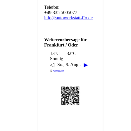
Telefon:
+49 335 5005077
info@autowerkstatt-ffo.de
Wettervorhersage für
Frankfurt / Oder
13°C – 32°C
Sonnig
◁
▶
So., 9. Aug..
©
wetter.net